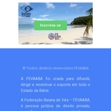
Inscreva-se
© Todos direitos reservados FEVAABA
A FEVAABA foi criada para difundir,
dirigir e incentivar o esporte em todo o
Estado da Bahia
A Federação Baiana de Va’a – FEVAABA,
é pessoa jurídica de direito privado,