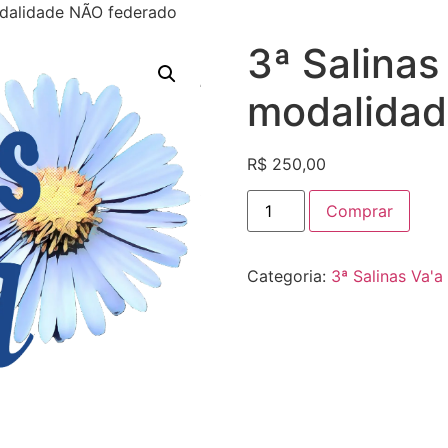
odalidade NÃO federado
3ª Salinas
modalidad
R$
250,00
Comprar
Categoria:
3ª Salinas Va'a