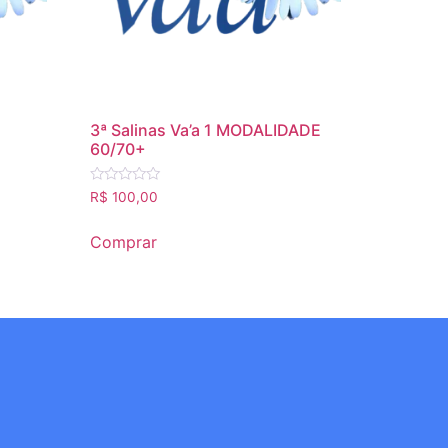
3ª Salinas Va’a 1 MODALIDADE
60/70+
Avaliação
R$
100,00
0
de
5
Comprar