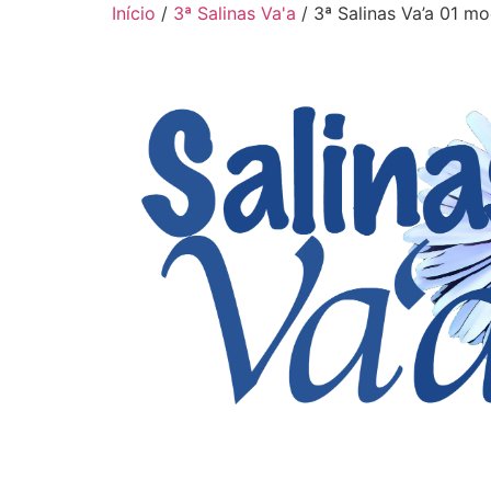
Início
/
3ª Salinas Va'a
/ 3ª Salinas Va’a 01 m