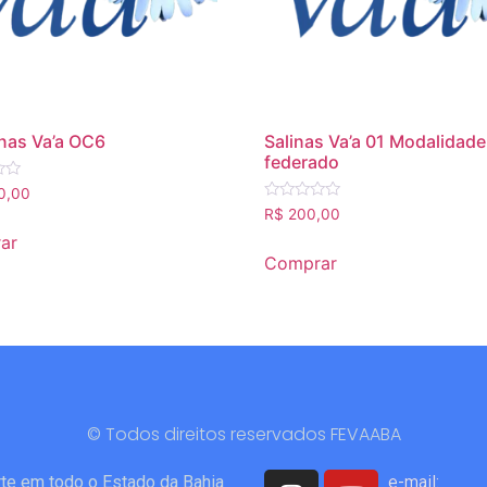
inas Va’a OC6
Salinas Va’a 01 Modalidade
federado
o
0,00
Avaliação
R$
200,00
0
de
ar
5
Comprar
© Todos direitos reservados FEVAABA
orte em todo o Estado da Bahia
e-mail: